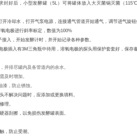
封好后，小型发酵罐（5L）可将罐体放入大灭菌锅灭菌（115℃
开冷却水，打开气泵电源，连接通气管道开始通气，调节进气旋钮使通
氧电极进行斜率标定，数值为100%
子接入，开始发酵计时，并开始记录各种参数。
H电极插入有3M三角瓶中待用，溶氧电极的探头用保护套套好，保存
，并排尽罐内及各管道内的余水。
需及时增加。
油漆，防止锈蚀。
头不解决问题时，应添加或更换填料。
修理。
硬器刮擦，以免损伤发酵罐表面。
触，防止受潮。