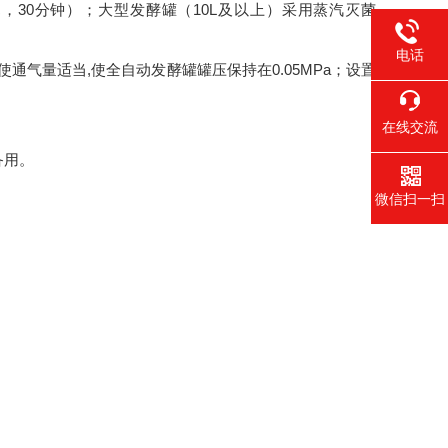
，30分钟）；大型发酵罐（10L及以上）采用蒸汽灭菌
电话
气量适当,使全自动发酵罐罐压保持在0.05MPa；设置
在线交流
备用。
微信扫一扫