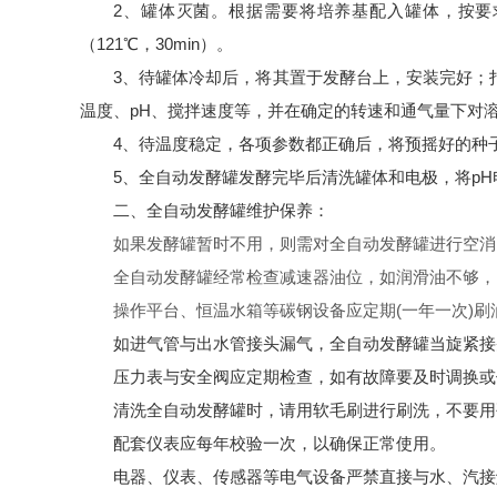
2、罐体灭菌。根据需要将培养基配入罐体，按要求
（121℃，30min）。
3、待罐体冷却后，将其置于发酵台上，安装完好；打
温度、pH、搅拌速度等，并在确定的转速和通气量下对溶
4、待温度稳定，各项参数都正确后，将预摇好的种
5、全自动发酵罐发酵完毕后清洗罐体和电极，将p
二、全自动发酵罐维护保养：
如果发酵罐暂时不用，则需对全自动发酵罐进行空消
全自动发酵罐经常检查减速器油位，如润滑油不够，
操作平台、恒温水箱等碳钢设备应定期(一年一次)刷
如进气管与出水管接头漏气，全自动发酵罐当旋紧接
压力表与安全阀应定期检查，如有故障要及时调换或
清洗全自动发酵罐时，请用软毛刷进行刷洗，不要用
配套仪表应每年校验一次，以确保正常使用。
电器、仪表、传感器等电气设备严禁直接与水、汽接