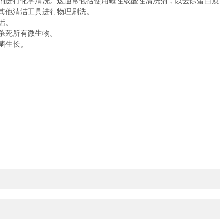
剂进行化学清洗。这通常包括使用碱性或酸性清洗剂，以去除蛋白质
其他清洁工具进行物理刷洗。
垢。
杀死所有微生物。
菌生长。