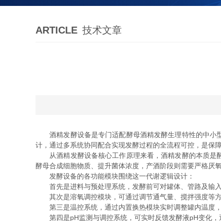
ARTICLE
技术文章
酒精发酵设备是专门适配酵母酒精发酵生理特性的中小型发
计，通过多系统协同配合实现发酵过程的全流程可控，是保
从酒精发酵设备核心工作原理来看，酒精发酵的本质是酵母
酵母合成细胞物质、提升菌体浓度，产酒阶段则需要严格厌
发酵设备的各功能模块围绕这一代谢逻辑设计：
首先是进料与预处理系统，发酵前可对罐体、管路及输入的
其次是溶氧调控模块，可通过调节通气量、搅拌强度等方式
第三是温控系统，通过内置换热模块实时调整罐内温度，全
第四是pH监测与调控系统，可实时反馈发酵液pH变化，