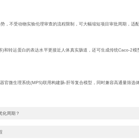
，不受动物实验伦理审查的流程限制，可大幅缩短项目审批周期，适配
等)和转运蛋白的表达水平更接近人体真实肠道，还可生成传统Caco-2
器官微生理系统(MPS)联用构建肠-肝等复合模型，同时兼容高通量筛
优化周期？
程