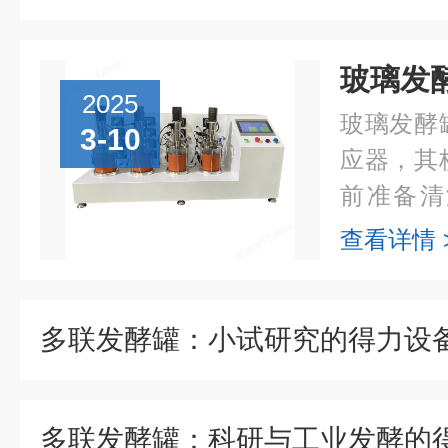
2025
玻璃发酵
3-10
应器，其
前准备清
前，必须
查看详情 
净、无杂
软布擦拭罐
多联发酵罐：科研与工业发酵的