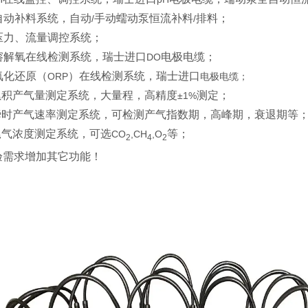
自动补料系统，自动
手动蠕动泵恒流补料
排料；
/
/
压力、流量调控系统；
溶解氧在线检测系统，瑞士进口
电极电缆；
DO
氧化还原（
）在线检测系统，瑞士进口
ORP
电极电缆；
累积产气量测定系统，大量程，高精度
测定；
±1%
瞬时产气速率测定系统，可检测产气指数期，高峰期，衰退期等
尾气浓度测定系统，可选
等；
CO
,CH
,O
2
4
2
验需求增加其它功能！