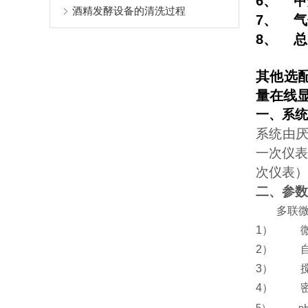
6、
甲
酒精发酵设备的清洗过程
7、
气
8、
总
其他选
量在线
一、系统
系统由厌
一次仪表
次仪表）
二、参数
多联
1）
2）
3）
4）
5）
p