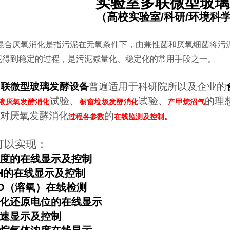
实验室多联微型玻璃
（高校实验室/科研/环境科
液混合厌氧消化是指污泥在无氧条件下，由兼性菌和厌氧细菌将污
泥得到稳定的过程，是污泥减量化、稳定化的常用手段之一。
多联微型玻璃发酵设备
普遍适用于科研院所以及企业的
试验、
试验、
的理
液厌氧发酵消化
橱窗垃圾发酵消化
产甲烷沼气
对厌氧发酵消化
的
过程各参数
在线监测及控制。
可以实现：
度的在线显示及控制
H
的在线显示及控制
O（溶氧）在线检测
化还原电位的在线显示
转速显示及控制