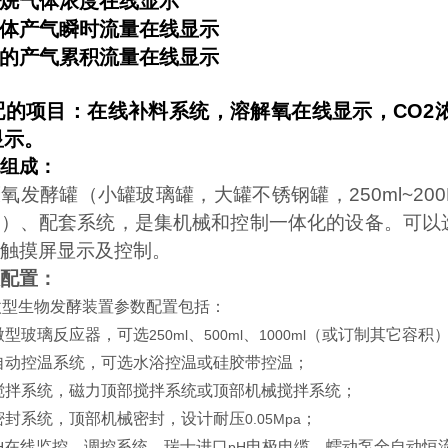
烷气体浓度在线显示
体产气瞬时流量在线显示
的产气累积流量在线显示
配的项目：在线补料系统，溶解氧在线显示，
CO2
显示。
组成：
氧发酵罐（小罐玻璃罐，大罐不锈钢罐，250ml~2
）、配套系统，是集机械和控制一体化的设备。可以
触摸屏显示及控制。
配置：
微型生物发酵装置参数配置包括：
微型玻璃反应器，可选
、
、
（或订制其它容积
250ml
500ml
1000ml
自动控温系统，可选水浴控温或硅胶带控温；
搅拌系统，磁力顶部搅拌系统或顶部机械搅拌系统；
密封系统，顶部机械密封，设计耐压
；
0.05Mpa
在线监控、调控系统，瑞士进口
电极电缆，蠕动泵全自动恒
H
pH