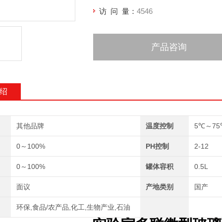
访 问 量：
4546
产品咨询
绍
其他品牌
温度控制
5℃～7
0～100%
PH控制
2-12
0～100%
罐体容积
0.5L
面议
产地类别
国产
环保,食品/农产品,化工,生物产业,石油