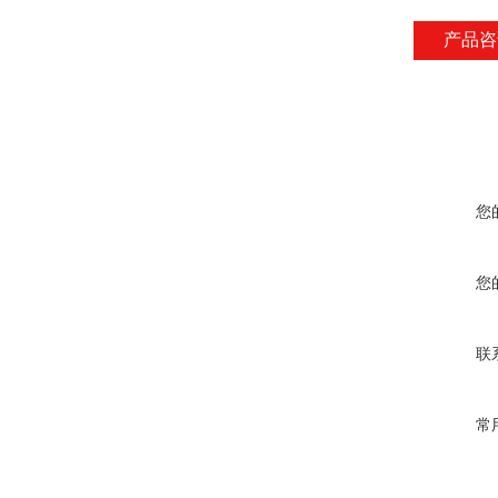
产品咨
您
您
联
常