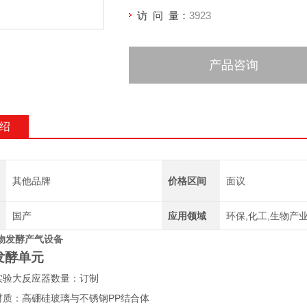
访 问 量：
3923
产品咨询
绍
其他品牌
价格区间
面议
国产
应用领域
环保,化工,生物产业
物发酵产气设备
发酵单元
实验大反应器数量：订制
PP
材质：高硼硅玻璃与不锈钢
结合体