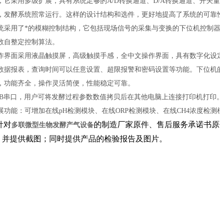
，它采用多级扩展，具有系统足够的A/D转换通道、D/A转换通道、开
，发酵系统照常运行。这样的设计结构和选件，更好地提高了系统的可靠
统采用了*的模糊控制结构，它包括现场信号的采集与变换的下位机控制器
数自整定控制算法。
作界面采用液晶触摸屏，高级触摸手感，全中文操作界面，具有数字化设
数据报表，查询时间可以任意设置、超限报警和密码设置等功能。下位机
，功能齐全，操作灵活简便，性能稳定可靠。
SB串口，用户可将发酵过程参数数值拷贝后在其他电脑上连接打印机打印
展功能：可增加在线pH检测模块、在线ORP检测模块、在线CH4浓度检测
针对
的制造厂家原件、售后服务承诺书原
多联微型生物发酵产气设备
，并提供截图；同时提供产品的检验报告及图片。