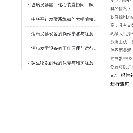
制器为核心
玻璃发酵罐：核心装置协同，赋能精准发酵全流程
机的情况下
软件控制系
多联平行发酵系统如何大幅缩短菌种筛选与工艺优化周期？
高，具有参
酒精发酵设备的操作步骤与注意事项
现场人机操
数据曲线，
酒精发酵设备的工作原理与运行逻辑
件界面美观
控制器带U
微生物发酵罐的保养与维护注意事项
仪器可以扩
7
、
提供
★
进行查询