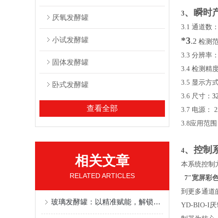
、瞬时
3
厌氧发酵罐
3.1
通道数
小试发酵罐
*3
.2
检测
3.3
分辨率
固体发酵罐
3.4
检测精
3.5
显示方
卧式发酵罐
3.6
尺寸：
3
查看全部
3.7
电源：
2
3.8
应用范围
、控制
4
相关文章
本系统控制
RELATED ARTICLES
1
、
7
″宽屏彩
到更多通道
玻璃发酵罐：以精准赋能，解锁发酵高效新体验
YD-BIO-I
厌