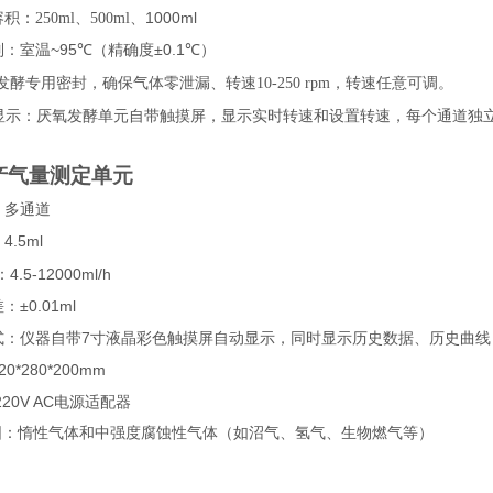
1000ml
：250ml、500ml、
~95
℃
±0.1℃
制：室温
（精确度
）
发酵专用密封，确保气体零泄漏、转速
10-250 rpm
，转速任意可调。
显示：厌氧发酵单元自带触摸屏，显示实时转速和设置转速，每个通道独
产气量测定单元
：多通道
4.5ml
：
4.5-12000ml/h
：
±0.01ml
差：
7
式：仪器自带
寸液晶彩色触摸屏自动显示，同时显示历史数据、历史曲线
20*280*200mm
20V AC
电源适配器
围：惰性气体和中强度腐蚀性气体（如沼气、氢气、生物燃气等）