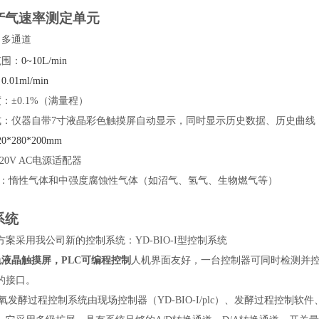
产气速率测定单元
：多通道
范围：
0~10L/min
：
0.01ml/min
度：
±0.1%
（满量程）
式：仪器自带
7
寸液晶彩色触摸屏自动显示，同时显示历史数据、历史曲线
20*280*200mm
20V AC
电源适配器
：惰性气体和中强度腐蚀性气体（如沼气、氢气、生物燃气等）
系统
方案采用我公司新的控制系统：
YD-BIO-I
型控制系统
色液晶触摸屏，PLC可编程控制
人机界面友好，一台控制器可同时检测并控
的接口。
氧发酵过程控制系统由现场控制器（YD-BIO-I/plc）、发酵过程控制软