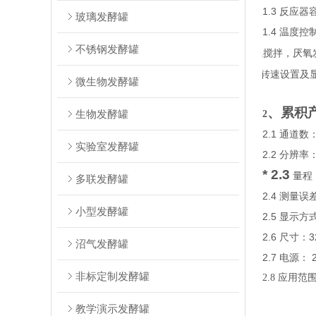
1.3
反应器容积
玻璃发酵罐
1.4
温度控
不锈钢发酵罐
*
1.5
物料混合：机械搅拌，厌氧
*
1.6
转速设置及
微生物发酵罐
、累积
生物发酵罐
2
2.1
通道数
实验室发酵罐
2.2
分辨率
* 2.3
量程
多联发酵罐
2.4
测量误
小型发酵罐
2.5
显示方
2.6
3
尺寸：
沼气发酵罐
2.7
2
电源：
非标定制发酵罐
2.8
应用范
教学演示发酵罐