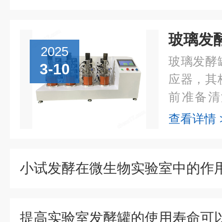
2025
玻璃发酵
3-10
应器，其
前准备清
前，必须
查看详情 
净、无杂
软布擦拭罐
小试发酵在微生物实验室中的作