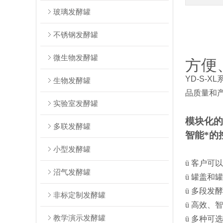
玻璃发酵罐
不锈钢发酵罐
微生物发酵罐
方便
YD-S-
生物发酵罐
品质量和
实验室发酵罐
模块化的
多联发酵罐
智能*的
小型发酵罐
ü
客户可以
沼气发酵罐
ü
罐盖和罐
ü
多段发酵
非标定制发酵罐
ü
高效、智
教学演示发酵罐
ü
多种可选