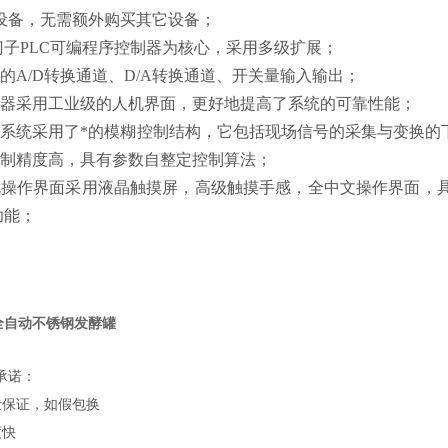
设备，无需额外购买其它设备；
门子PLC可编程序控制器为核心，采用多级扩展；
的A/D转换通道、D/A转换通道、开关量输入输出；
器采用工业级的人机界面，更好地提高了系统的可靠性能；
系统采用了*的模糊控制结构，它包括现场信号的采集与变换的
控制精度高，具有参数自整定控制算法；
机操作界面采用液晶触摸屏，高级触摸手感，全中文操作界面，
功能；
联全自动不锈钢发酵罐
承诺：
量保证，如假包换
度快