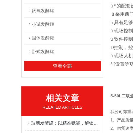
ü
*的配套
厌氧发酵罐
ü
采用西
ü
具有足够
小试发酵罐
ü
现场控制
固体发酵罐
ü
软件控制
D控制，
卧式发酵罐
ü
现场人
码设置等
查看全部
相关文章
5-50L二
RELATED ARTICLES
我公司郑重
1、产品质
玻璃发酵罐：以精准赋能，解锁发酵高效新体验
2、供货速