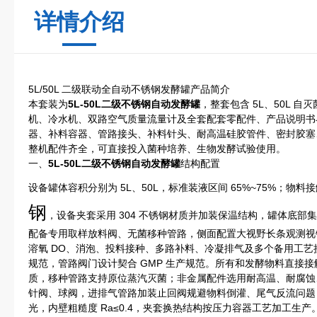
详情介绍
5L/50L 二级联动全自动不锈钢发酵罐产品简介
本套装为
5L-50L二级不锈钢自动发酵罐
，整套包含 5L、50L 
机、冷水机、双路空气质量流量计及全套配套零配件、产品说明书
器、补料容器、管路接头、补料针头、耐高温硅胶管件、密封胶塞、
整机配件齐全，可直接投入菌种培养、生物发酵试验使用。
一、
5L-50L二级不锈钢自动发酵罐
结构配置
设备罐体容积分别为 5L、50L，标准装液区间 65%~75%；物料
钢
，设备夹套采用 304 不锈钢材质并加装保温结构，罐体底
配备专用取样放料阀、无菌移种管路，侧面配置大视野长条观测视镜与
溶氧 DO、消泡、投料接种、多路补料、冷凝排气及多个备用工
规范，管路阀门设计契合 GMP 生产规范。所有和发酵物料直接接触
质，移种管路支持原位蒸汽灭菌；非金属配件选用耐高温、耐腐蚀
针阀、球阀，进排气管路加装止回阀规避物料倒灌、尾气反流问题
光，内壁粗糙度 Ra≤0.4，夹套换热结构按压力容器工艺加工生