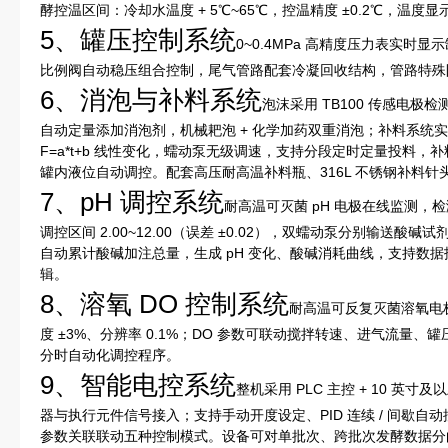
酵控温区间：冷却水温度 + 5℃~65℃，控温精度 ±0.2℃，温度显示
5、罐压控制系统
0~0.4MPa 高精度压力表实时
比例阀自动稳压组合控制，尾气管路配套冷凝回收结构，管路特殊
6、消泡与补料系统
泡沫采用 TB100 传感电极检
自动定量添加消泡剂，机械耙泡 + 化学加药双重消泡；补料系统
F=a*t+b 线性变化，蠕动泵无级调速，支持分段定时定量投料，补
罐内液位自动调控。配套高压耐高温补料瓶、316L 不锈钢补料针
7、pH 调控系统
耐高温可灭菌 pH 电极在线监测，检测量程
调控区间 2.00~12.00（误差 ±0.02），双蠕动泵分别输送酸
自动累计酸碱加注总量，生成 pH 变化、酸碱消耗曲线，支持数据
辑。
8、溶氧 DO 控制系统
耐高温可反复灭菌溶氧电极
度 ±3%、分辨率 0.1%；DO 参数可联动搅拌转速、进气流量、
分时自动化调控程序。
9、智能电控系统
整机采用 PLC 主控 + 10 
器与执行元件信号接入；支持手动开度设定、PID 连续 / 间歇
参数关联联动五种控制模式。设备可对单批次、跨批次发酵数据分