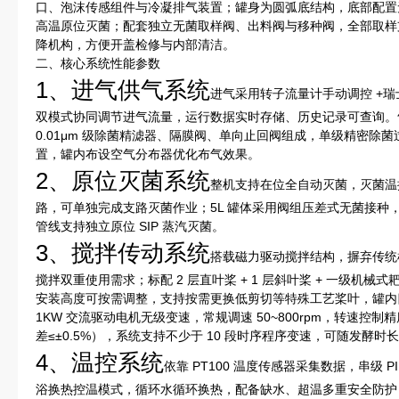
口、泡沫传感组件与冷凝排气装置；罐身为圆弧底结构，底部配置
高温原位灭菌；配套独立无菌取样阀、出料阀与移种阀，全部取样
降机构，方便开盖检修与内部清洁。
二、核心系统性能参数
1、进气供气系统
进气采用转子流量计手动调控 +
双模式协同调节进气流量，运行数据实时存储、历史记录可查询。
0.01μm 级除菌精滤器、隔膜阀、单向止回阀组成，单级精密除菌过
置，罐内布设空气分布器优化布气效果。
2、原位灭菌系统
整机支持在位全自动灭菌，灭菌温控
路，可单独完成支路灭菌作业；5L 罐体采用阀组压差式无菌接种，5
管线支持独立原位 SIP 蒸汽灭菌。
3、搅拌传动系统
搭载磁力驱动搅拌结构，摒弃传统
搅拌双重使用需求；标配 2 层直叶桨 + 1 层斜叶桨 + 一级机
安装高度可按需调整，支持按需更换低剪切等特殊工艺桨叶，罐内四
1KW 交流驱动电机无级变速，常规调速 50~800rpm，转速控制精度 
差≤±0.5%），系统支持不少于 10 段时序程序变速，可随发酵
4、温控系统
依靠 PT100 温度传感器采集数据，串级 P
浴换热控温模式，循环水循环换热，配备缺水、超温多重安全防护