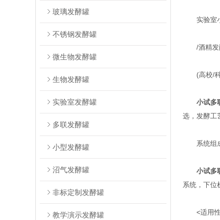
玻璃发酵罐
实验室小
不锈钢发酵罐
/酒精发酵
微生物发酵罐
(高校/科
生物发酵罐
实验室发酵罐
小试多
选，发酵工
多联发酵罐
系统组
小型发酵罐
沼气发酵罐
小试多
系统，下位
非标定制发酵罐
<适用性广
教学演示发酵罐