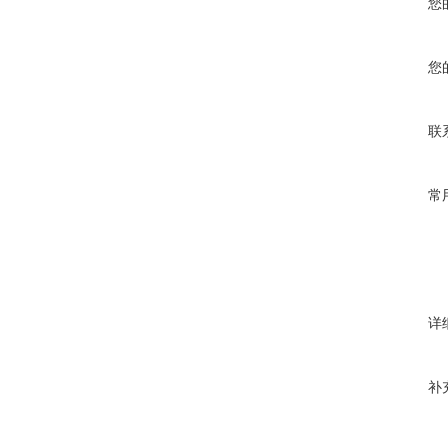
您
您
联
常
详
补