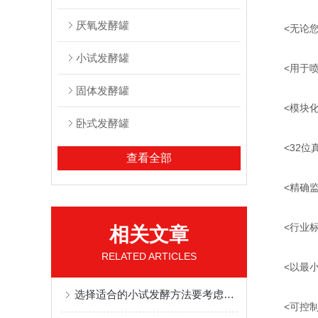
厌氧发酵罐
<无论您的
小试发酵罐
<用于喷射
固体发酵罐
<模块化
卧式发酵罐
<32位真
查看全部
<精确监控
<行业标准
相关文章
RELATED ARTICLES
<以最小
选择适合的小试发酵方法要考虑哪些？
<可控制