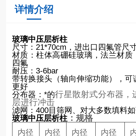
详情介绍
玻璃中压层析柱
尺寸
：
21*70cm
，进出口四氟管尺
材质
：柱体高硼硅玻璃，法兰材质
四氟
耐压
：
3-6bar
带转换接头
（轴向伸缩功能），可
更好
行星散射式分布器，
分布器
：*的
层进行冲击
滤网
：
400
目筛网、对大多数填料如
：规格
玻璃中压层析柱
内径
内径
内径
内径